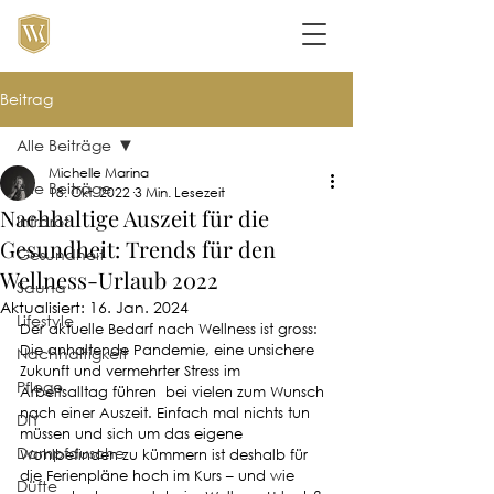
Beitrag
Alle Beiträge
Michelle Marina
Alle Beiträge
18. Okt. 2022
3 Min. Lesezeit
Nachhaltige Auszeit für die
Infrarot
Gesundheit: Trends für den
Gesundheit
Wellness-Urlaub 2022
Sauna
Aktualisiert:
16. Jan. 2024
Lifestyle
Der aktuelle Bedarf nach Wellness ist gross: 
Die anhaltende Pandemie, eine unsichere 
Nachhaltigkeit
Zukunft und vermehrter Stress im 
Pflege
Arbeitsalltag führen  bei vielen zum Wunsch 
nach einer Auszeit. Einfach mal nichts tun 
DIY
müssen und sich um das eigene 
Dampfdusche
Wohlbefinden zu kümmern ist deshalb für 
die Ferienpläne hoch im Kurs – und wie 
Düfte