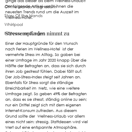
ginge das besser als beim Wellness-Urlaub? 
Of the Islands Magnesium
Der folgende Artikel verrät ihnen die 
neuesten Trends rund um die Auszeit im 
Story Of the Islands
Wellness-Hotel.
Whirlpool
Stressempfinden nimmt zu
Kälteanwendungen
Einer der Hauptgründe für den Wunsch 
nach Ferien im Wellness-Hotel  ist der 
vermehrte Stress im Alltag. So gaben bei 
einer Umfrage im Jahr 2020 knapp über die 
Hälfte der Befragten an, dass sie sich durch 
ihren Job gestresst fühlen. Dabei fällt auf: 
Der Job-Stress-Index steigt seit Jahren an. 
Ebenfalls für Stress sorgt die ständige 
Erreichbarkeit im  Netz, wie eine weitere 
Umfrage zeigt. So geben 49% der Befragten 
an, dass es sie stresst, ständig online zu sein; 
nur ein Drittel zeigt sich mit dem eigenen 
Internet-Konsum zufrieden. Aus diesem 
Grund sollte der  Wellness-Urlaub vor allem 
eines nicht sein: stressig. Stattdessen wird viel 
Wert auf eine entspannte Atmosphäre, 