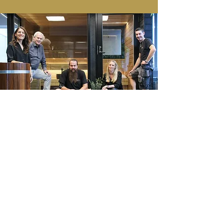
Ihre Wellnessoase wartet
Gönnen Sie sich Momente der Ruhe und
Erholung. Ob gesundheitsfördernde
Sole‑Behandlungen
oder luxuriöses
Whirlpool‑Ambiente
, sprechen Sie uns an für
individuelle Beratung. Besuchen Sie unsere