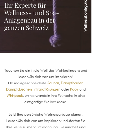
Wellnesskonfigurator
Ihr Experte für
Wellness- und Spa-
Anlagenbau in der
ganzen Schweiz
​Tauchen Sie ein in die Welt des Wohlbefindens und
lassen Sie sich von uns inspirieren!
Ob massgeschneiderte
Saunas
,
Dampfbäder
,
Dampfduschen
,
Infrarotlösungen
oder
Pools
und
Whirlpools
, wir verwandeln Ihre Wünsche in eine
einzigartige Wellnessoase.
Jetzt Ihre persönliche Wellnessanlage planen:
Lassen Sie sich von uns inspirieren und starten Sie
Ihre Reise zu mehr Entspannung, Gesundheit und