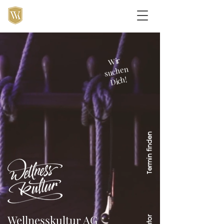
Wir
suchen
Dich!
Termin finden
Wellnesskultur AG