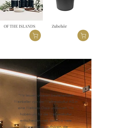
OF THE ISLANDS
Zubehör
"
Wir liessen unseren bestehende
n
Weinkeller von der Wellnesskultur AG in
eine Wellness-Oase umbauen. Wir
haben uns für die Wellnesskultur
entschieden weil, dort, wo viele
Mitbewerber aufhören, die