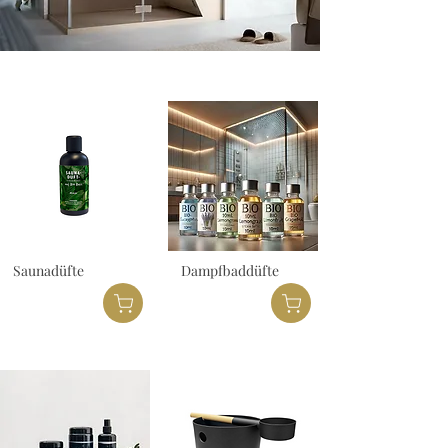
Saunadüfte
Dampfbaddüfte