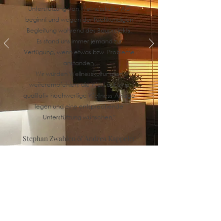
Unterstützung von Wellnesskultur AG
beginnt und wegen der fachkundigen
Begleitung während des Bauprojekts.
Es stand uns immer jemand zur
Verfügung, wenn etwas bzw. Probleme
anstanden.
Wir würden Wellnesskultur allen
weiterempfehlen, die Wert auf eine
qualitativ hochwertige Wellness-Anlage
legen und eine entsprechende
Unterstützung wünschen."
Stephan Zwahlen & Andrea Kappeler