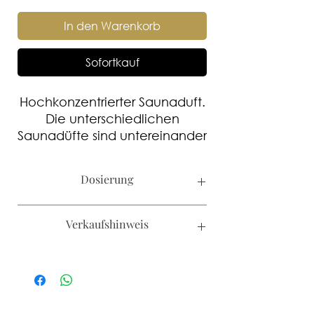
In den Warenkorb
Sofortkauf
Hochkonzentrierter Saunaduft.
Die unterschiedlichen
Saunadüfte sind untereinander
mischbar.
Dosierung
Kabinengrösse bis 12m³ 1-2ml/L
Verkaufshinweis
Aufgusswasser
Kabinengrösse bis 20m³ 3-5 ml/L
Aufgusswasser
Kanister werden nur an Hotels und
Kabinengrösse ab 20m³ 5-8 ml/L
SPA's verkauft.
Aufgusswasser