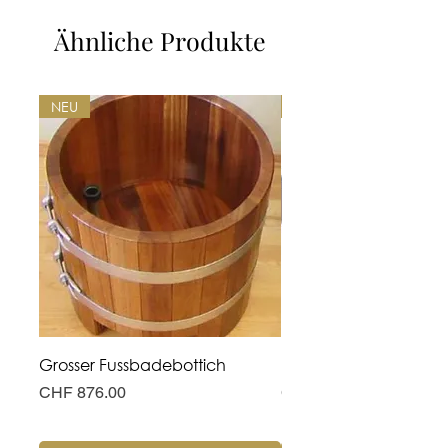
Ähnliche Produkte
NEU
NEU
Grosser Fussbadebottich
Hohe Fusswanne
Preis
Preis
CHF 876.00
CHF 311.00