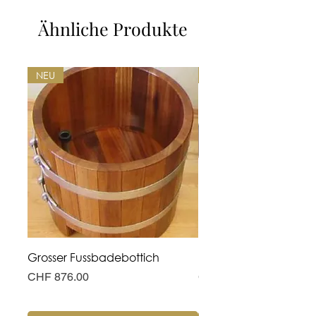
Ähnliche Produkte
NEU
NEU
Grosser Fussbadebottich
Hohe Fusswanne
Preis
Preis
CHF 876.00
CHF 311.00