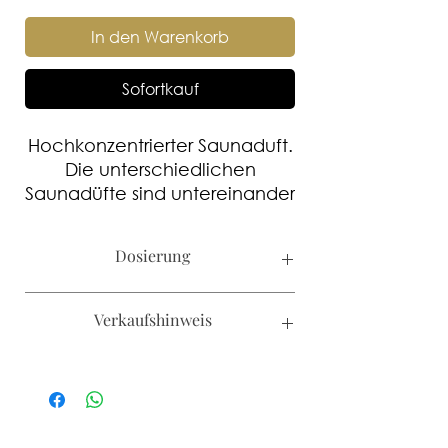
In den Warenkorb
Sofortkauf
Hochkonzentrierter Saunaduft.
Die unterschiedlichen
Saunadüfte sind untereinander
mischbar.
Dosierung
Kabinengrösse bis 12m³ 1-2ml/L
Verkaufshinweis
Aufgusswasser
Kabinengrösse bis 20m³ 3-5 ml/L
Aufgusswasser
Kanister werden nur an Hotels und
Kabinengrösse ab 20m³ 5-8 ml/L
SPA's verkauft.
Aufgusswasser