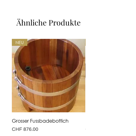
Ähnliche Produkte
NEU
NEU
Grosser Fussbadebottich
Hohe Fusswanne
Preis
Preis
CHF 876.00
CHF 311.00