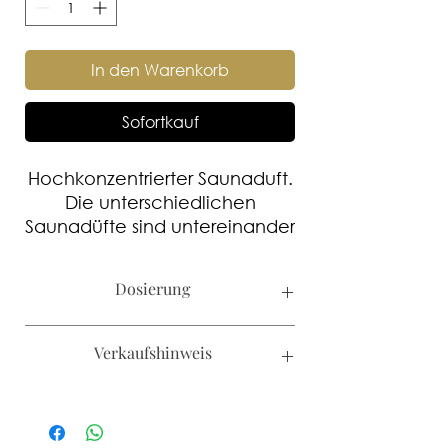
In den Warenkorb
Sofortkauf
Hochkonzentrierter Saunaduft.
Die unterschiedlichen
Saunadüfte sind untereinander
mischbar.
Dosierung
Kabinengrösse bis 12m³ 1-2ml/L
Verkaufshinweis
Aufgusswasser
Kabinengrösse bis 20m³ 3-5 ml/L
Aufgusswasser
Kanister werden nur an Hotels und
Kabinengrösse ab 20m³ 5-8 ml/L
SPA's verkauft.
Aufgusswasser