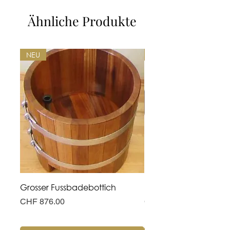
Ähnliche Produkte
NEU
NEU
Grosser Fussbadebottich
Hohe Fusswanne
Preis
Preis
CHF 876.00
CHF 311.00