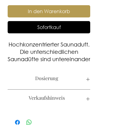
In den Warenkorb
Sofortkauf
Hochkonzentrierter Saunaduft.
Die unterschiedlichen
Saunadüfte sind untereinander
mischbar.
Dosierung
Kabinengrösse bis 12m³ 1-2ml/L
Verkaufshinweis
Aufgusswasser
Kabinengrösse bis 20m³ 3-5 ml/L
Aufgusswasser
Kanister werden nur an Hotels und
Kabinengrösse ab 20m³ 5-8 ml/L
SPA's verkauft.
Aufgusswasser