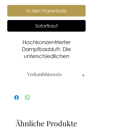
In den Warenkorb
Sofortkauf
Hochkonzentrierter
Dampfbadduft. Die
unterschiedlichen
Dampfbaddüfte sind
untereinander mischbar.
Verkaufshinweis
Empfohlene Dosierung:
Dosierzeit 2-3 Sekunden,
Kanister werden nur an Hotels und
Zykluszeit 3-4 Minuten.
SPA's verkauft.
Ähnliche Produkte