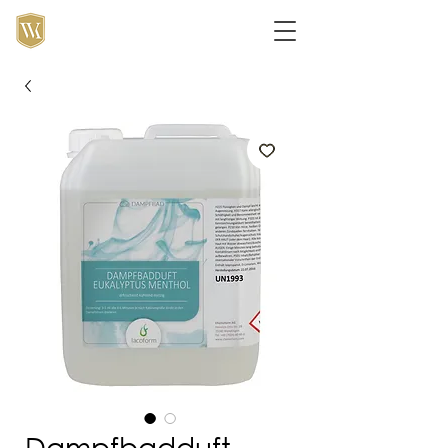
Dampfbadduft