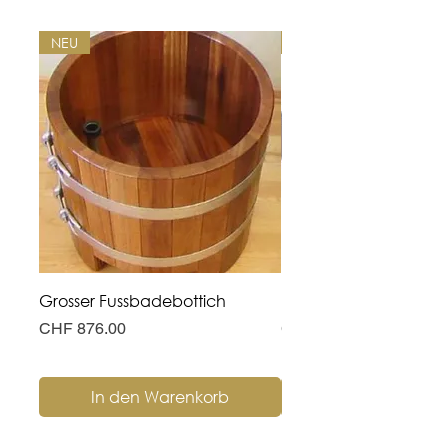
NEU
NEU
Grosser Fussbadebottich
Hohe Fusswanne
Preis
Preis
CHF 876.00
CHF 311.00
In den Warenkorb