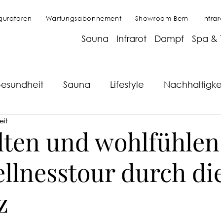
guratoren
Wartungsabonnement
Showroom Bern
Infra
Sauna
Infrarot
Dampf
Spa & 
esundheit
Sauna
Lifestyle
Nachhaltigke
eit
Of the Islands Magnesium
Story Of the Islan
lten und wohlfühlen
llnesstour durch di
z