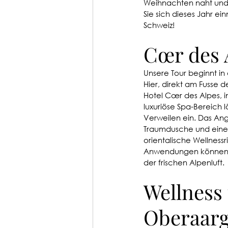
Weihnachten naht und d
Sie sich dieses Jahr ei
Schweiz!
Cœr des 
Unsere Tour beginnt in
Hier, direkt am Fusse 
Hotel Cœr des Alpes, i
luxuriöse Spa-Bereich 
Verweilen ein. Das An
Traumdusche und einen
orientalische Wellness
Anwendungen können Si
der frischen Alpenluft.
Wellness
Oberaar