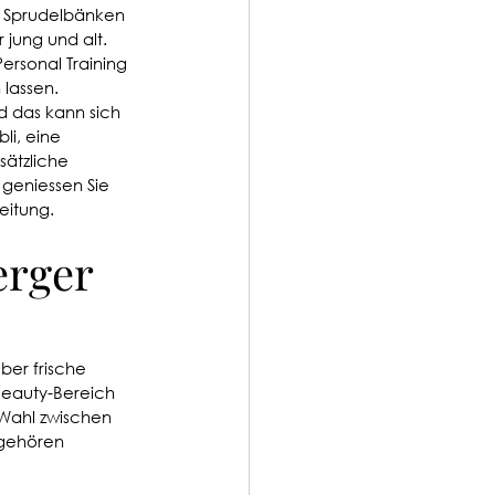
d Sprudelbänken 
jung und alt. 
ersonal Training 
lassen. 
d das kann sich 
li, eine 
ätzliche 
geniessen Sie 
eitung.
erger 
ber frische 
Beauty-Bereich 
 Wahl zwischen 
 gehören 