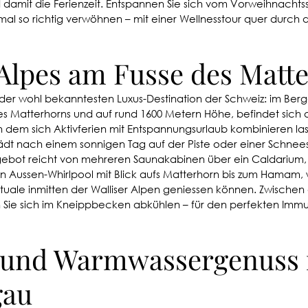
amit die Ferienzeit. Entspannen Sie sich vom Vorweihnachtsst
nmal so richtig verwöhnen – mit einer Wellnesstour quer durch 
Alpes am Fusse des Matt
 der wohl bekanntesten Luxus-Destination der Schweiz: im Berg
des Matterhorns und auf rund 1600 Metern Höhe, befindet sich 
n dem sich Aktivferien mit Entspannungsurlaub kombinieren las
lädt nach einem sonnigen Tag auf der Piste oder einer Schne
gebot reicht von mehreren Saunakabinen über ein Caldarium, 
 Aussen-Whirlpool mit Blick aufs Matterhorn bis zum Hamam, 
rituale inmitten der Walliser Alpen geniessen können. Zwischen
e sich im Kneippbecken abkühlen – für den perfekten Immun
 und Warmwassergenuss 
gau