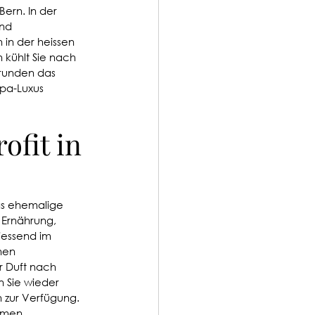
ern. In der 
nd 
in der heissen 
kühlt Sie nach 
runden das 
pa-Luxus 
fit in 
as ehemalige 
 Ernährung, 
iessend im 
hen 
r Duft nach 
 Sie wieder 
 zur Verfügung. 
omen 