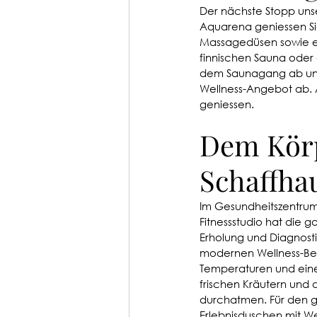
Der nächste Stopp unse
Aquarena geniessen Si
Massagedüsen sowie ei
finnischen Sauna oder 
dem Saunagang ab und 
Wellness-Angebot ab. 
geniessen. 
Dem Körp
Schaffha
Im Gesundheitszentrum 
Fitnessstudio hat die 
Erholung und Diagnosti
modernen Wellness-Ber
Temperaturen und eine 
frischen Kräutern und 
durchatmen. Für den g
Erlebnisduschen mit W