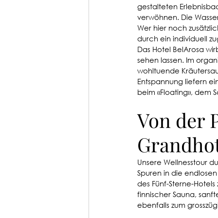
gestalteten Erlebnisb
verwöhnen. Die Wasserw
Wer hier noch zusätzli
durch ein individuell
Das Hotel BelArosa wir
sehen lassen. Im organi
wohltuende Kräutersaun
Entspannung liefern e
beim «Floating», dem S
Von der P
Grandhot
Unsere Wellnesstour du
Spuren in die endlosen
des Fünf-Sterne-Hotels
finnischer Sauna, san
ebenfalls zum grosszüg