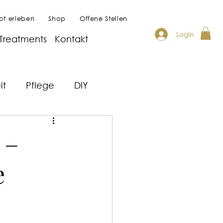
rot erleben
Shop
Offene Stellen
Login
Treatments
Kontakt
it
Pflege
DIY
ds
Whirlpool
 –
e