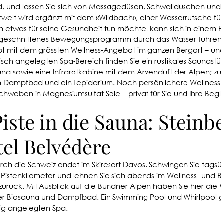
ad, und lassen Sie sich von Massagedüsen, Schwallduschen un
elt wird ergänzt mit dem «Wildbach», einer Wasserrutsche für 
ch etwas für seine Gesundheit tun möchte, kann sich in einem P
 zugeschnittenes Bewegungsprogramm durch das Wasser führen 
bt mit dem grössten Wellness-Angebot im ganzen Bergort – un
sch angelegten Spa-Bereich finden Sie ein rustikales Saunastüb
a sowie eine Infrarotkabine mit dem Arvenduft der Alpen; zus
in Dampfbad und ein Tepidarium. Noch persönlichere Wellness 
chweben in Magnesiumsulfat Sole – privat für Sie und Ihre Begl
iste in die Sauna: Steinb
el Belvédère
rch die Schweiz endet im Skiresort Davos. Schwingen Sie tagsü
 Pistenkilometer und lehnen Sie sich abends im Wellness- und 
 zurück. Mit Ausblick auf die Bündner Alpen haben Sie hier die
fter Biosauna und Dampfbad. Ein Swimming Pool und Whirlpool
ig angelegten Spa. 