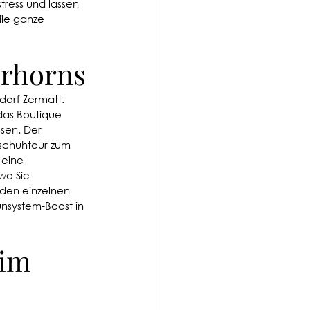
ress und lassen 
die ganze 
erhorns
dorf Zermatt. 
das Boutique 
sen. Der 
eschuhtour zum 
eine 
wo Sie 
 den einzelnen 
system-Boost in 
im 