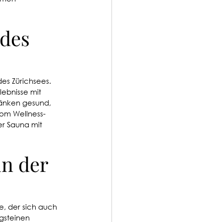
des 
des Zürichsees. 
ebnisse mit 
änken gesund, 
om Wellness-
r Sauna mit 
n der 
e, der sich auch 
gsteinen 