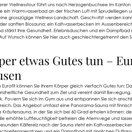
rer Wellnesstour führt uns nach Herzogenbuchsee im Kanton B
e ein Warmwasserbad an der frischen Luft mit Sprudelliegen u
ne grosszügige Wellness-Landschaft. Geschwitzt werden kann 
der sanften Biosauna; ein Kaltwasserbecken im Aussenbereich 
stärkt Ihre Gesundheit. Erlebnisduschen und ein Dampfbad 
Auf Wunsch können Sie hier auch geschlechtergetrennt den S
er etwas Gutes tun – Euro
usen
Eurofit können Sie Ihrem Körper gleich vierfach Gutes tun: D
ganzheitliche Gesundheit zum Ziel und vereint damit Bewegung,
k. Powern Sie sich im Gym aus und entspannen Sie sich anschl
eich. Das Angebot umfasst eine Panorama-Sauna mit finnisc
Kräutersauna, in der Sie sich bei 60 Grad erholen können; de
die erhöhte Luftfeuchtigkeit befreien die Atemwege und lassen
esunden Kältereiz nach der Sauna steht ein Kaltwasserbecken
echseltemperaturen und ein Dampfbad mit sinnlichen Duftar