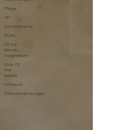
Pflege
DIY
Dampfdusche
Düfte
Of the
Islands
Magnesium
Story Of
the
Islands
Whirlpool
Kälteanwendungen