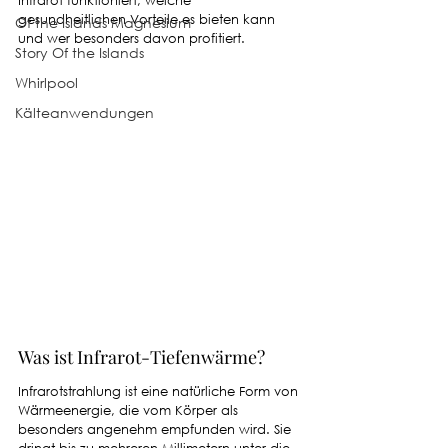
Infrarot funktioniert, welche 
gesundheitlichen Vorteile es bieten kann 
Of the Islands Magnesium
und wer besonders davon profitiert.
Story Of the Islands
Whirlpool
Kälteanwendungen
Was ist Infrarot-Tiefenwärme?
Infrarotstrahlung ist eine natürliche Form von 
Wärmeenergie, die vom Körper als 
besonders angenehm empfunden wird. Sie 