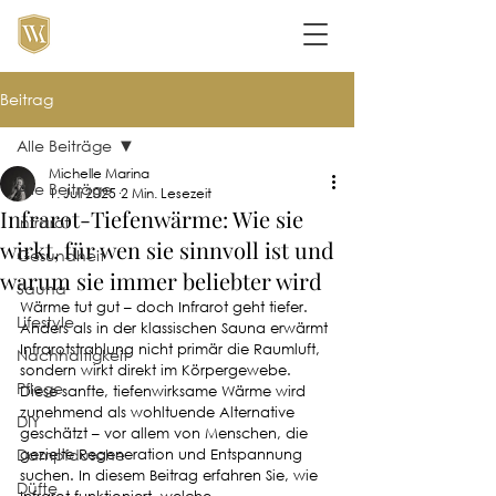
Beitrag
Alle Beiträge
Michelle Marina
Alle Beiträge
1. Juli 2025
2 Min. Lesezeit
Infrarot-Tiefenwärme: Wie sie
Infrarot
wirkt, für wen sie sinnvoll ist und
Gesundheit
warum sie immer beliebter wird
Sauna
Wärme tut gut – doch Infrarot geht tiefer. 
Lifestyle
Anders als in der klassischen Sauna erwärmt 
Infrarotstrahlung nicht primär die Raumluft, 
Nachhaltigkeit
sondern wirkt direkt im Körpergewebe. 
Pflege
Diese sanfte, tiefenwirksame Wärme wird 
zunehmend als wohltuende Alternative 
DIY
geschätzt – vor allem von Menschen, die 
Dampfdusche
gezielte Regeneration und Entspannung 
suchen. In diesem Beitrag erfahren Sie, wie 
Düfte