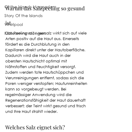
Of the Islands Magnesium
Warum das Salzpeeling so gesund 
Story Of the Islands
ist
Whirlpool
Kälteanwendungen
Das Peeling mit Meersalz wirkt sich auf viele 
Arten positiv auf die Haut aus. Einerseits 
fördert es die Durchblutung in den 
Kapillaren direkt unter der Hautoberfläche. 
Dadurch wird die Haut auch in der 
obersten Hautschicht optimal mit 
Nährstoffen und Feuchtigkeit versorgt. 
Zudem werden tote Hautschüppchen und 
Verunreinigungen entfernt, sodass sich die 
Poren weniger verstopfen; Hautunreinheiten 
kann so vorgebeugt werden. Bei 
regelmässiger Anwendung wird die 
Regenerationsfähigkeit der Haut dauerhaft 
verbessert; der Teint wirkt gesund und frisch 
und Ihre Haut strahlt wieder. 
Welches Salz eignet sich?