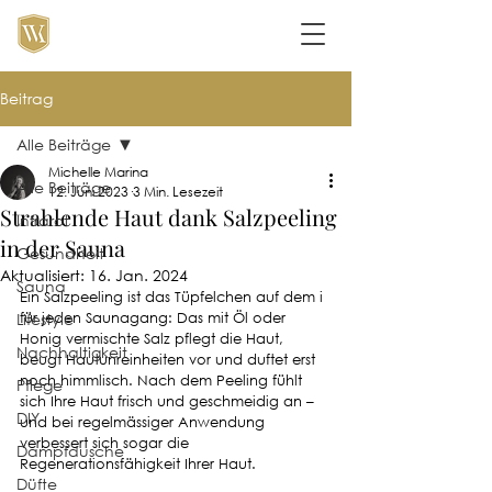
Beitrag
Alle Beiträge
Michelle Marina
Alle Beiträge
12. Juni 2023
3 Min. Lesezeit
Strahlende Haut dank Salzpeeling
Infrarot
in der Sauna
Gesundheit
Aktualisiert:
16. Jan. 2024
Sauna
Ein Salzpeeling ist das Tüpfelchen auf dem i 
Lifestyle
für jeden Saunagang: Das mit Öl oder 
Honig vermischte Salz pflegt die Haut, 
Nachhaltigkeit
beugt Hautunreinheiten vor und duftet erst 
noch himmlisch. Nach dem Peeling fühlt 
Pflege
sich Ihre Haut frisch und geschmeidig an – 
DIY
und bei regelmässiger Anwendung 
verbessert sich sogar die 
Dampfdusche
Regenerationsfähigkeit Ihrer Haut. 
Düfte