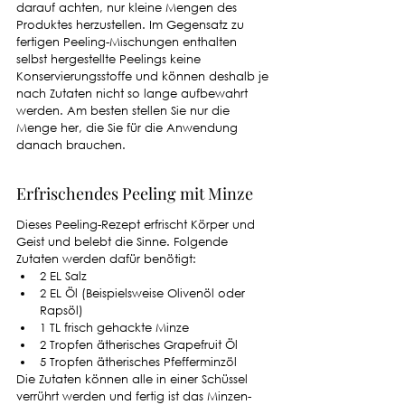
darauf achten, nur kleine Mengen des 
Produktes herzustellen. Im Gegensatz zu 
fertigen Peeling-Mischungen enthalten 
selbst hergestellte Peelings keine 
Konservierungsstoffe und können deshalb je 
nach Zutaten nicht so lange aufbewahrt 
werden. Am besten stellen Sie nur die 
Menge her, die Sie für die Anwendung 
danach brauchen. 
Erfrischendes Peeling mit Minze
Dieses Peeling-Rezept erfrischt Körper und 
Geist und belebt die Sinne. Folgende 
Zutaten werden dafür benötigt: 
2 EL Salz
2 EL Öl (Beispielsweise Olivenöl oder 
Rapsöl)
1 TL frisch gehackte Minze
2 Tropfen ätherisches Grapefruit Öl
5 Tropfen ätherisches Pfefferminzöl
Die Zutaten können alle in einer Schüssel 
verrührt werden und fertig ist das Minzen-