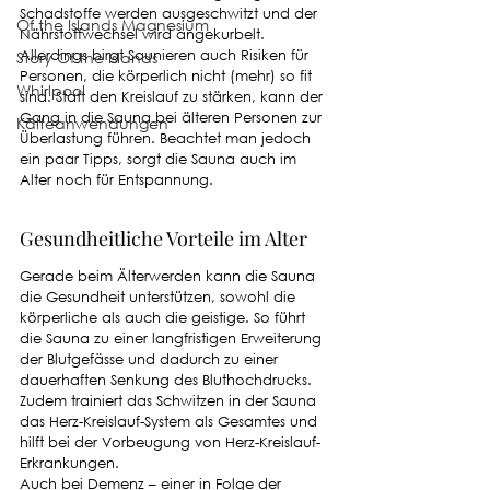
Schadstoffe werden ausgeschwitzt und der 
Of the Islands Magnesium
Nährstoffwechsel wird angekurbelt. 
Allerdings birgt Saunieren auch Risiken für 
Story Of the Islands
Personen, die körperlich nicht (mehr) so fit 
Whirlpool
sind. Statt den Kreislauf zu stärken, kann der 
Gang in die Sauna bei älteren Personen zur 
Kälteanwendungen
Überlastung führen. Beachtet man jedoch 
ein paar Tipps, sorgt die Sauna auch im 
Alter noch für Entspannung.
Gesundheitliche Vorteile im Alter
Gerade beim Älterwerden kann die Sauna 
die Gesundheit unterstützen, sowohl die 
körperliche als auch die geistige. So führt 
die Sauna zu einer langfristigen Erweiterung 
der Blutgefässe und dadurch zu einer 
dauerhaften Senkung des Bluthochdrucks. 
Zudem trainiert das Schwitzen in der Sauna 
das Herz-Kreislauf-System als Gesamtes und 
hilft bei der Vorbeugung von Herz-Kreislauf-
Erkrankungen.
Auch bei Demenz – einer in Folge der 