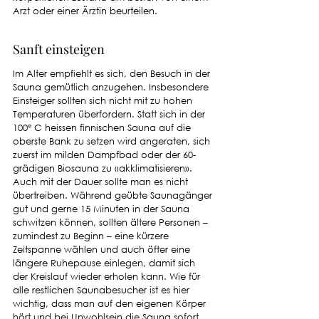
Arzt oder einer Ärztin beurteilen.
Sanft einsteigen
Im Alter empfiehlt es sich, den Besuch in der 
Sauna gemütlich anzugehen. Insbesondere 
Einsteiger sollten sich nicht mit zu hohen 
Temperaturen überfordern. Statt sich in der 
100° C heissen finnischen Sauna auf die 
oberste Bank zu setzen wird angeraten, sich 
zuerst im milden Dampfbad oder der 60-
grädigen Biosauna zu «akklimatisieren». 
Auch mit der Dauer sollte man es nicht 
übertreiben. Während geübte Saunagänger 
gut und gerne 15 Minuten in der Sauna 
schwitzen können, sollten ältere Personen – 
zumindest zu Beginn – eine kürzere 
Zeitspanne wählen und auch öfter eine 
längere Ruhepause einlegen, damit sich 
der Kreislauf wieder erholen kann. Wie für 
alle restlichen Saunabesucher ist es hier 
wichtig, dass man auf den eigenen Körper 
hört und bei Unwohlsein die Sauna sofort 