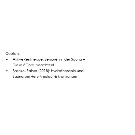
Quellen:
AktiveRentner.de: Senioren in der Sauna – 
Diese 5 Tipps beachten!
Brenke, Rainer (2018): Hydrotherapie und 
Sauna bei Herz-Kreislauf-Erkrankungen
Brenke, Rainer (2020): Kreislaufprobleme 
beim Saunabaden – Richtiges Verhalten 
beugt vor. 
Kukkonen-Harjula, Katriina & Kauppinen, 
Kyllikki (2012): Health effects and risks of 
sauna bathing.
Starostzik, Christine (2017): Regelmäßig in die 
Sauna: Schwitzen gegen das große 
Vergessen. ÄrzteZeitung.de.
T-online (2014): Sauna tut Senioren 