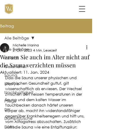
Beitrag
Alle Beiträge
Michelle Marina
Alle Beiträge
2. Okt. 2023
4 Min. Lesezeit
Warum Sie auch im Alter nicht auf
Infrarot
die Sauna verzichten müssen
Gesundheit
Aktualisiert:
11. Jan. 2024
Sauna
Dass die Sauna unserer physischen und 
Lifestyle
psychischen Gesundheit guttut, gilt 
wissenschaftlich als erwiesen. Der Wechsel 
Nachhaltigkeit
zwischen den heissen Temperaturen in der 
Sauna und dem kalten Wasser im 
Pflege
Tauchbecken danach härtet unseren 
DIY
Körper ab, macht ihn widerstandsfähiger 
gegenüber Krankheitserregern und hilft uns, 
Dampfdusche
vom Alltagsstress abzuschalten. Zusätzlich 
Düfte
wirkt die Sauna wie eine Entgiftungskur: 