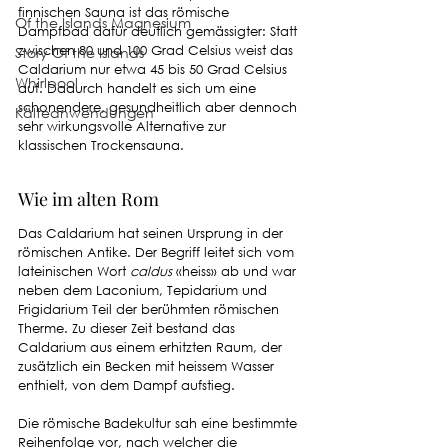
finnischen Sauna ist das römische 
Of the Islands Magnesium
Dampfbad dafür deutlich gemässigter: Statt 
zwischen 80 und 100 Grad Celsius weist das 
Story Of the Islands
Caldarium nur etwa 45 bis 50 Grad Celsius 
Whirlpool
auf. Dadurch handelt es sich um eine 
schonendere, gesundheitlich aber dennoch 
Kälteanwendungen
sehr wirkungsvolle Alternative zur 
klassischen Trockensauna.
Wie im alten Rom
Das Caldarium hat seinen Ursprung in der 
römischen Antike. Der Begriff leitet sich vom 
lateinischen Wort 
caldus
 «heiss» ab und war 
neben dem Laconium, Tepidarium und 
Frigidarium Teil der berühmten römischen 
Therme. Zu dieser Zeit bestand das 
Caldarium aus einem erhitzten Raum, der 
zusätzlich ein Becken mit heissem Wasser 
enthielt, von dem Dampf aufstieg. 
Die römische Badekultur sah eine bestimmte 
Reihenfolge vor, nach welcher die 