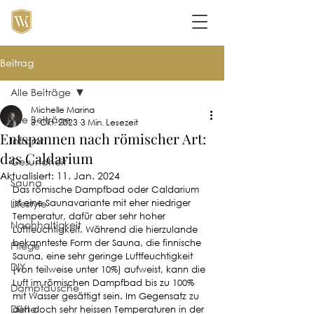
Beitrag
Alle Beiträge
Michelle Marina
Alle Beiträge
3. Okt. 2023
3 Min. Lesezeit
Entspannen nach römischer Art:
Infrarot
das Caldarium
Gesundheit
Aktualisiert:
11. Jan. 2024
Sauna
Das römische Dampfbad oder Caldarium 
Lifestyle
ist eine Saunavariante mit eher niedriger 
Temperatur, dafür aber sehr hoher 
Nachhaltigkeit
Luftfeuchtigkeit. Während die hierzulande 
bekannteste Form der Sauna, die finnische 
Pflege
Sauna, eine sehr geringe Luftfeuchtigkeit 
DIY
(von teilweise unter 10%) aufweist, kann die 
Luft im römischen Dampfbad bis zu 100% 
Dampfdusche
mit Wasser gesättigt sein. Im Gegensatz zu 
Düfte
den doch sehr heissen Temperaturen in der 