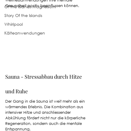
Wellnessanwendungen Ihre mentale 
Gesundheit positiv beeinflussen können.
Of the Islands Magnesium
Story Of the Islands
Whirlpool
Kälteanwendungen
Sauna - Stressabbau durch Hitze 
und Ruhe
Der Gang in die Sauna ist weit mehr als ein 
wärmendes Erlebnis. Die Kombination aus 
intensiver Hitze und anschliessender 
Abkühlung fördert nicht nur die körperliche 
Regeneration, sondern auch die mentale 
Entspannung.