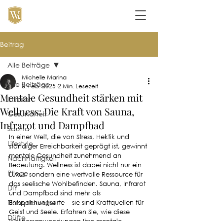
Beitrag
Alle Beiträge
Michelle Marina
Alle Beiträge
3. Feb. 2025
2 Min. Lesezeit
Mentale Gesundheit stärken mit
Infrarot
Wellness: Die Kraft von Sauna,
Gesundheit
Infrarot und Dampfbad
Sauna
In einer Welt, die von Stress, Hektik und 
Lifestyle
ständiger Erreichbarkeit geprägt ist, gewinnt 
mentale Gesundheit zunehmend an 
Nachhaltigkeit
Bedeutung. Wellness ist dabei nicht nur ein 
Pflege
Luxus, sondern eine wertvolle Ressource für 
das seelische Wohlbefinden. Sauna, Infrarot 
DIY
und Dampfbad sind mehr als 
Dampfdusche
Entspannungsorte – sie sind Kraftquellen für 
Geist und Seele. Erfahren Sie, wie diese 
Düfte